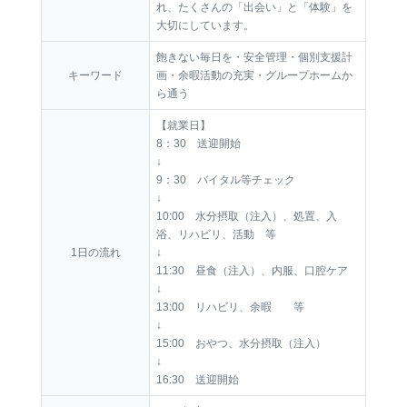
れ、たくさんの「出会い」と「体験」を
大切にしています。
飽きない毎日を・安全管理・個別支援計
キーワード
画・余暇活動の充実・グループホームか
ら通う
【就業日】
8：30 送迎開始
↓
9：30 バイタル等チェック
↓
10:00 水分摂取（注入）、処置、入
浴、リハビリ、活動 等
1日の流れ
↓
11:30 昼食（注入）、内服、口腔ケア
↓
13:00 リハビリ、余暇 等
↓
15:00 おやつ、水分摂取（注入）
↓
16:30 送迎開始