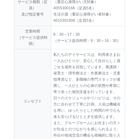
サービス種類（定
（重症心身障がい児対象）
員）
4055300166（定員5名）
及び指定番号
生活介護（重症心身障がい者対象）
4015301908（定員5名）
営業時間
8：30～17：30
（サービス提供時
（サービス提供時間：9：30～16：30）
間）
私たちのデイサービスは、利用者さまお
一人おひとりが、安心して自分らしく過
ごせる場所を目指しています。看護師・
保育士・理学療法士・作業療法士・児童
指導員など、多職種の専門スタッフが連
携し、一人ひとりの心身の状態や希望に
寄り添った個別支援を行っています。
日々のスケジュールやリハビリは、その
コンセプト
方に合わせて丁寧に計画。入浴は機械浴
を用い、ゆったりとした時間の中で心も
体も安らげるひとときを提供します。
また、グループホームにお住まいの方々
が社会とのつながりを感じられるよう、
外出や地域交流の機会も積極的に取り入