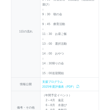
遊び）
↓
9：30 朝の会
↓
9：45 療育活動
↓
1日の流れ
11：30 お昼ご飯
↓
13：00 選択活動
↓
14：00 おやつ
↓
14：30帰りの会
↓
15：00送迎開始
支援プログラム
情報公開
2025年度評価表（PDF）
（年間予定イベント）
2～4月 遠足
6～8月 水遊び
備考・その他
8～9月 参観日