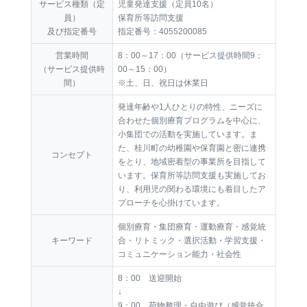
サービス種類（定
児童発達支援（定員10名）
員）
保育所等訪問支援
及び指定番号
指定番号：4055200085
営業時間
8：00～17：00（サービス提供時間9：
（サービス提供時
00～15：00）
間）
※土、日、祝日は休業日
発達年齢や1人ひとりの特性、ニーズに
合わせた個別療育プログラムを中心に、
小集団での活動を実施しています。ま
た、桂川町の幼稚園や保育園と密に連携
コンセプト
をとり、地域密着型の事業所を目指して
います。保育所等訪問支援も実施してお
り、利用児の関わる環境にも着目したア
プローチを心掛けています。
個別療育・集団療育・運動療育・感覚統
キーワード
合・リトミック・選択活動・学習支援・
コミュニケーション能力・社会性
8：00 送迎開始
↓
9：00 荷物整理・自由遊び（感覚統合