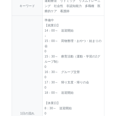
運動療育 リトミック リズムトレーニ
キーワード
ング 社会性 非認知能力 多職種 医
療的ケア 看護師
準備中
【就業日】
14：00～ 送迎開始
↓
15：00～ 荷物整理・おやつ・始まりの
会
0
15：30～ 療育活動（運動・学習の2グ
ループ制）
0
16：30～ グループ交替
0
17：30～ 帰り支度・帰りの会
0
18：00～ 送迎開始
【休業日】
8：30～ 送迎開始
1日の流れ
0