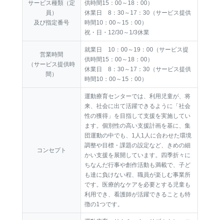
サービス種類（定
供時間15：00～18：00）
員）
休業日 8：30～17：30（サービス提供
及び指定番号
時間10：00～15：00）
祝・日・12/30～1/3休業
就業日 10：00～19：00（サービス提
営業時間
供時間15：00～18：00）
（サービス提供時
休業日 8：30～17：30（サービス提供
間）
時間10：00～15：00）
運動療育センターでは、利用児童が、将
来、社会に出て活躍できるように「社会
性の獲得」を目指して支援を実施してい
ます。個別性の高い支援計画を基に、集
団運動の中でも、1人1人に合わせた環境
調整や目標・課題の設定など、きめの細
コンセプト
かい支援を展開しています。四季折々に
ちなんだ行事や創作活動も満載で、子ど
も達に負けない程、職員が楽しむ事業所
です。医療的なケアを必要とする児童も
利用でき、看護師が活躍できることも特
徴の1つです。